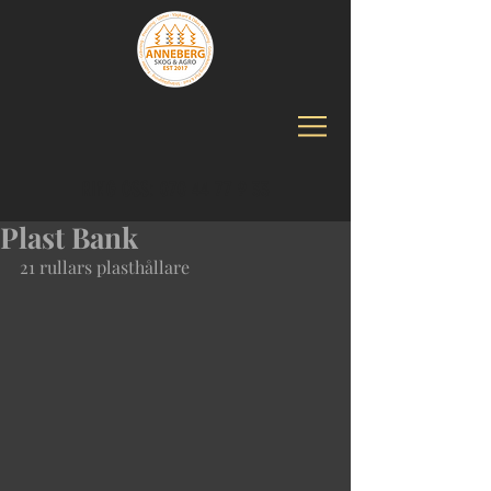
RING OSS:
070 44 77 9 33
Plast Bank
21 rullars plasthållare