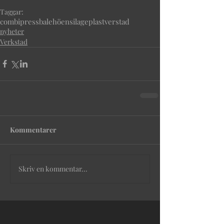
Taggar:
combipress
bale
hö
ensilage
plast
verstad
nyheter
Verkstad
Kommentarer
Skriv en kommentar...