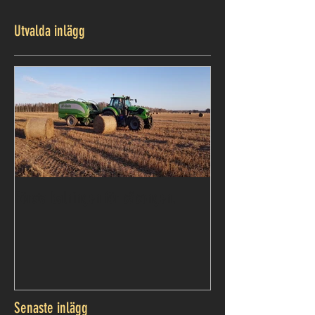
Utvalda inlägg
Första balningen för säsongen.
Senaste inlägg