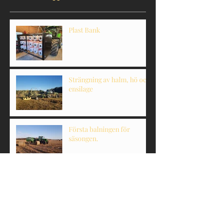
Plast Bank
Strängning av halm, hö och
ensilage
Första balningen för
säsongen.
Leverans av kombipress.