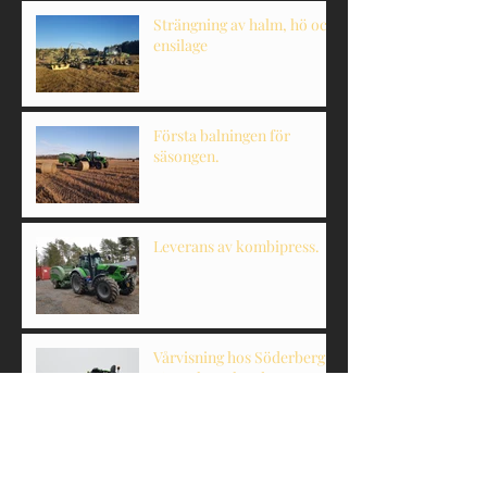
Strängning av halm, hö och
ensilage
Första balningen för
säsongen.
Leverans av kombipress.
Vårvisning hos Söderberg
& Haak Karlstad