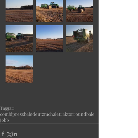
Taggar:
combipress
bale
deutz
mchale
traktor
roundbale
Jobb