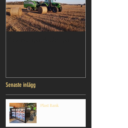
Första balningen för säsongen.
Senaste inlägg
Plast Bank